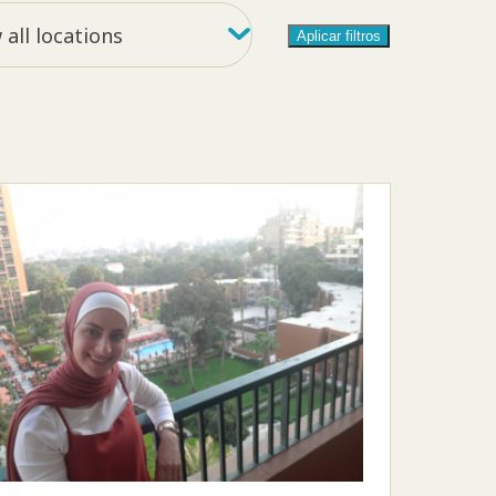
y location
all locations
Aplicar filtros