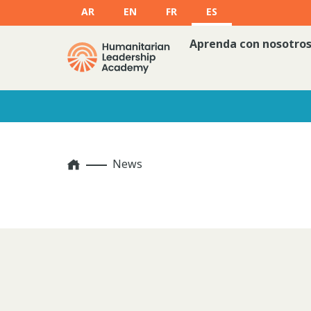
AR
EN
FR
ES
Aprenda con nosotro
Home
News