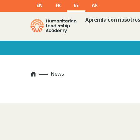
EN
FR
ES
AR
Aprenda con nosotro
Home
News