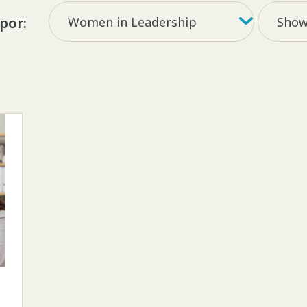
Filtrar por tag
Filter b
Women in Leadership
Show 
 por: