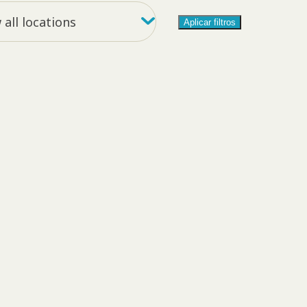
y location
all locations
Aplicar filtros