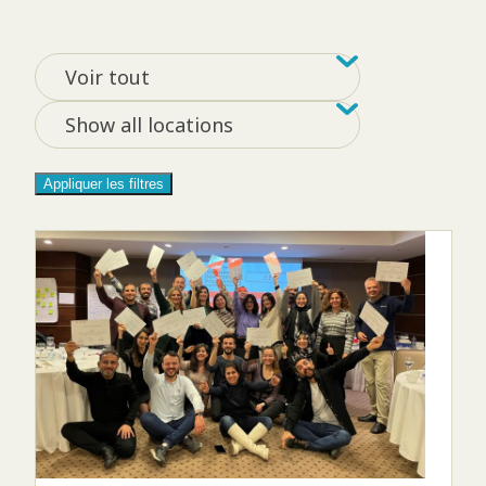
Filtrer par tag
Filter by loca
Voir tout
Show all locations
Appliquer les filtres