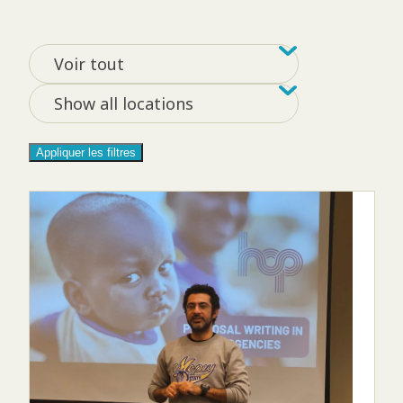
Filtrer par tag
Filter by loca
Voir tout
Show all locations
Appliquer les filtres