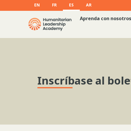
EN
FR
ES
AR
Aprenda con nosotro
Inscríbase al bole