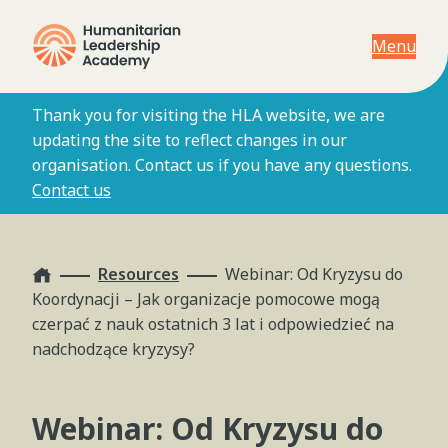
Menu
Thank you for visiting the HLA website, we are
updating the site to reflect changes in our
organisation. Contact us if you have any questions.
Contact us
Home
Resources
Webinar: Od Kryzysu do
Koordynacji – Jak organizacje pomocowe mogą
czerpać z nauk ostatnich 3 lat i odpowiedzieć na
nadchodzące kryzysy?
Webinar: Od Kryzysu do