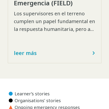
Emergencia (FIELD)
Los supervisores en el terreno
cumplen un papel fundamental en
la respuesta humanitaria, pero a
muchos les falta experiencia y
suelen aprender durante el
ejercicio de su función. El
leer más
Programa de Aprendizaje y
Desarrollo de los Supervisores en
el Terreno en Situaciones de
Emergencia (FIELD) fue
desarrollado por trabajadores
Learner’s stories
humanitarios para trabajadores
Organisations’ stories
humanitarios.
Ongoing emergency responses