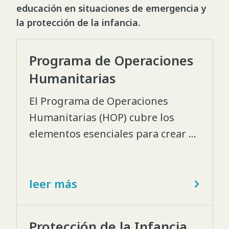
educación en situaciones de emergencia y
la protección de la infancia.
Programa de Operaciones
Humanitarias
El Programa de Operaciones
Humanitarias (HOP) cubre los
elementos esenciales para crear e
implementar una respuesta
humanitaria. Este programa
brinda una plataforma a los
leer más
actores humanitarios para que
puedan desarrollar una carrera
Protección de la Infancia