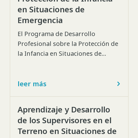
exitosa; le permitirá adquirir
en Situaciones de
conocimientos teóricos y practicar
Emergencia
las competencias que necesita
para responder a los tipos de
El Programa de Desarrollo
emergencia que enfrenta,
Profesional sobre la Protección de
competencias que luego podrá
la Infancia en Situaciones de
compartir con sus colegas.
Emergencia (CPiE-PDP) persigue
mejorar las capacidades de los
trabajadores humanitarios para
leer más
proteger a los niños y las niñas, en
especial, cuando hay que brindar
Aprendizaje y Desarrollo
respuestas inmediatas a
de los Supervisores en el
emergencias.
Terreno en Situaciones de